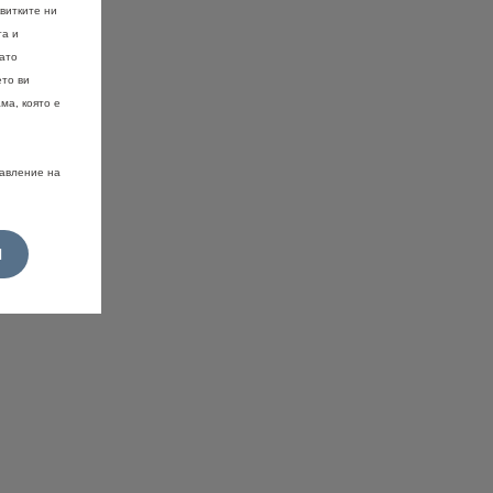
витките ни
та и
като
ето ви
ма, която е
равление на
И