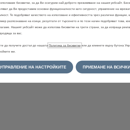
използваме бисквитки, за да Ви осигурим най-доброто преживяване на нашия уебсайт. Биск
оляват да Ви предоставим основни функционалности като сигурност, управление на мрежа
ъпност. Те подобряват качеството на използване и ефективността чрез различни функции, 
имер разпознаване на езици, резултати от търсенето и по този начин подобряват това, ко
лагаме. Нашият уебсайт може да използва бисквитки на трети страни, за да изпраща рекла
дходяща за вас.
те да получите достъп до нашата
Политика за бисквитки
или да кликнете върху бутона Уп
ройките ми.
УПРАВЛЕНИЕ НА НАСТРОЙКИТЕ
ПРИЕМАНЕ НА ВСИЧК