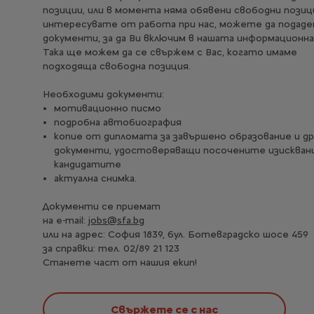
позиции, или в момента няма обявени свободни позици
интересувате от работа при нас, можете да подад
документи, за да Ви включим в нашата информационна 
Така ще можем да се свържем с Вас, когато имаме
подходяща свободна позиция.
Необходими документи:
мотивационно писмо
подробна автобиография
копие от дипломата за завършено образование и др
документи, удостоверяващи посочените изискван
кандидатите
актуална снимка.
Документи се приемат
на е-mail:
jobs@sfa.bg
или на адрес: София 1839, бул. Ботевградско шосе 459
за справки: тел. 02/89 21 123
Станете част от нашия екип!
Свържете се с нас