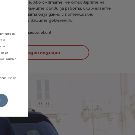
ческо мислене. Ако смятате, че отговаряте на
анията в актуалните обяви за работа, или желаете
урирате в нашата база данни с потенциални
ели, очакваме вашите документи.
е част от нашия екип!
витките ни
та и
като
Свободни позиции
ето ви
ма, която е
равление на
И