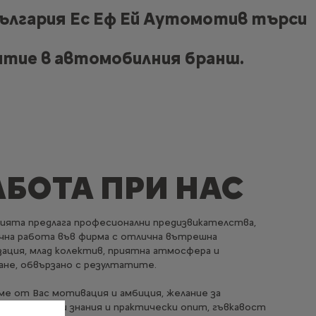
България Ес Еф Ей Аутомотив търси
итие в автомобилния бранш.
АБОТА ПРИ НАС
ията предлага професионални предизвикателства,
чна работа във фирма с отлична вътрешна
зация, млад колектив, приятна атмосфера и
ане, обвързано с резултатите.
ме от Вас мотивация и амбиция, желание за
иване на нови знания и практически опит, гъвкавост