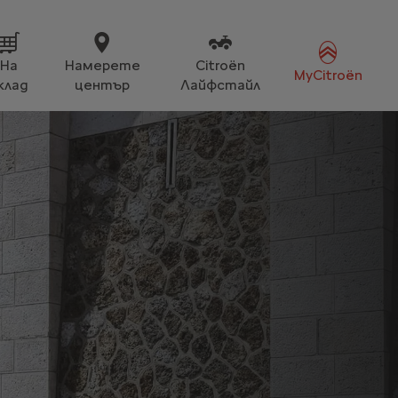
На
Намерете
Citroën
MyCitroën
клад
център
Лайфстайл