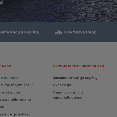
ете час за сервиз
Конфигуратор
РЪЗКИ
СЕРВИЗ И РЕЗЕРВНИ ЧАСТИ
е център
Запишете час за сервиз
райте тест драйв
Аксесоари
те оферта
Сертификати и
удостоверения
 и ценови листи
ни
те се за новини