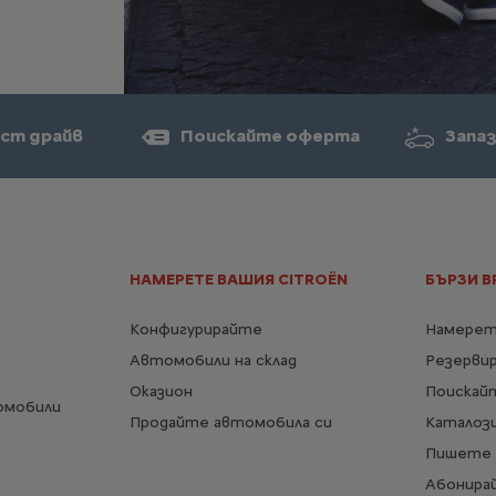
ст драйв
Поискайте оферта
Запаз
НАМЕРЕТЕ ВАШИЯ CITROËN
БЪРЗИ В
Конфигурирайте
Намерет
Автомобили на склад
Резерви
Оказион
Поискай
омобили
Продайте автомобила си
Каталози
Пишете 
Абонирай