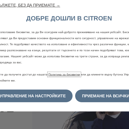
и твор
ЛЖЕТЕ, БЕЗ ДА ПРИЕМАТЕ →
изискв
да фиг
ДОБРЕ ДОШЛИ В CITROEN
служит
Станет
използваме бисквитки, за да Ви осигурим най-доброто преживяване на нашия уебсайт. Биск
оляват да Ви предоставим основни функционалности като сигурност, управление на мрежа
ъпност. Те подобряват качеството на използване и ефективността чрез различни функции, 
имер разпознаване на езици, резултати от търсенето и по този начин подобряват това, ко
лагаме. Нашият уебсайт може да използва бисквитки на трети страни, за да изпраща рекла
дходяща за вас.
те да получите достъп до нашата
Политика за бисквитки
или да кликнете върху бутона Уп
ройките ми.
УПРАВЛЕНИЕ НА НАСТРОЙКИТЕ
ПРИЕМАНЕ НА ВСИЧК
ТЕ