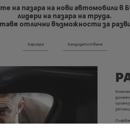
ите на пазара на нови автомобили в 
лидери на пазара на труда.
тавя отлични възможности за разв
Кариера
Кандидатстване
Р
Компан
динами
органи
заплащ
Очаква
придоб