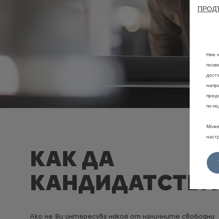
ПРОДЪ
Ние 
позв
дост
напр
пред
по-по
Може
наст
КАК ДА
КАНДИДАТСТВА
Ако не Ви интересува някоя от наличните свободни