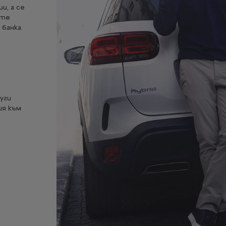
и, а се
ете
банка.
уги
ия към