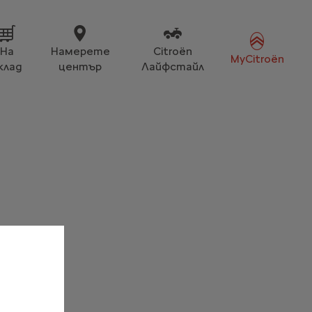
На
Намерете
Citroën
MyCitroën
клад
център
Лайфстайл
а