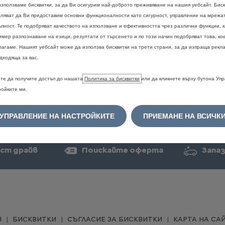
използваме бисквитки, за да Ви осигурим най-доброто преживяване на нашия уебсайт. Биск
оляват да Ви предоставим основни функционалности като сигурност, управление на мрежа
ъпност. Те подобряват качеството на използване и ефективността чрез различни функции, 
имер разпознаване на езици, резултати от търсенето и по този начин подобряват това, ко
лагаме. Нашият уебсайт може да използва бисквитки на трети страни, за да изпраща рекла
дходяща за вас.
те да получите достъп до нашата
Политика за бисквитки
или да кликнете върху бутона Уп
Правна информация
ройките ми.
е
и
цветовете
могат
временно
да
не
са
налични.
За
потвърждение
и
по
рация
на
дилър.
УПРАВЛЕНИЕ НА НАСТРОЙКИТЕ
ПРИЕМАНЕ НА ВСИЧК
ст драйв
Поискайте оферта
Запаз
Я
БИСКВИТКИ
СЪГЛАСИЕ ЗА БИСКВИТКИ
КАРТА НА СА