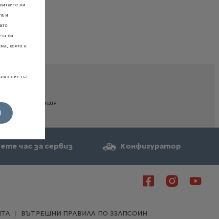
витките ни
та и
като
ето ви
ма, която е
равление на
дробна
информация
И
ете час за сервиз
Конфигуратор
ЙТА
ВЪТРЕШНИ ПРАВИЛА ПО ЗЗЛПСОИН