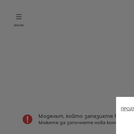
Меню
Ва
ПРОДЪ
Моделът, който запазихте вече н
Можете да започнете нова конфигурац