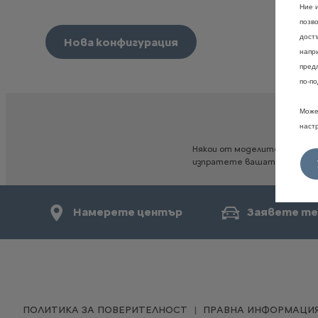
Ние 
позв
дост
Нова конфигурация
напр
пред
по-по
Може
наст
Някои
от
моделите,
опциит
изпратете
вашата
конфигу
Намерете център
Заявете те
ПОЛИТИКА ЗА ПОВЕРИТЕЛНОСТ
ПРАВНА ИНФОРМАЦИ