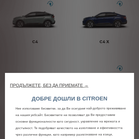
C4
C4 X
ПРОДЪЛЖЕТЕ, БЕЗ ДА ПРИЕМАТЕ →
ДОБРЕ ДОШЛИ В CITROEN
C5 X
C5 AIRCROSS
Ние използваме бисквитки, за да Ви осигурим най-доброто преживяване
на нашия уебсайт. Бисквитките ни позволяват да Ви предоставим
основни функционалности като сигурност, управление на мрежата и
достъпност. Те подобряват качеството на използване и ефективността
чрез различни функции, като например разпознаване на езици,