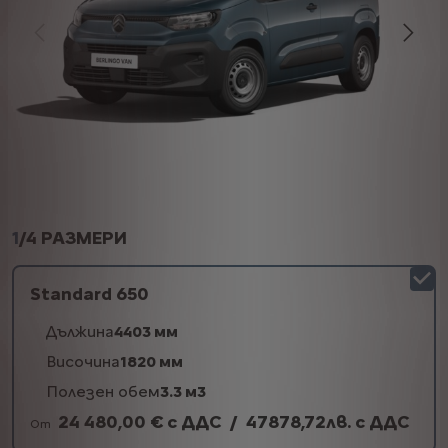
1
/
4 РАЗМЕРИ
Standard 650
Дължина
4403 мм
Височина
1820 мм
Полезен обем
3.3 м3
24 480,00 € с ДДС
/
47878,72лв. с ДДС
От