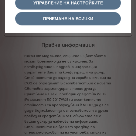
УПРАВЛЕНИЕ НА НАСТРОЙКИТЕ
Височина
1825 мм
Полезен обем
1.8 м3
ПРИЕМАНЕ НА ВСИЧКИ
27 783,71 € с ДДС
/
54340,21лв. с ДДС
От
Правна информация
Някои
от
моделите,
опциите
и
цветовете
могат
временно
да
не
са
налични.
За
потвърждение
и
подробна
информация
изпратете
вашата
конфигурация
на
дилър.
Стойностите
за
разход
на
гориво
и
емисии
на
CO2
се
определят
в
съответствие
с
новата
Световна
хармонизирана
процедура
за
изпитване
на
леки
превозни
средства
WLTP
(Регламент
ЕС
2017/948)
и
съответните
стойности
са
преобразувани
в
NEDC,
за
да
се
даде
възможност
за
съпоставимост
с
други
превозни
средства.
Моля,
свържете
се
с
вашия
дилър
за
най-новата
информация.
Стойностите
не
вземат
предвид
по-
специално
условията
на
употреба,
стила
на