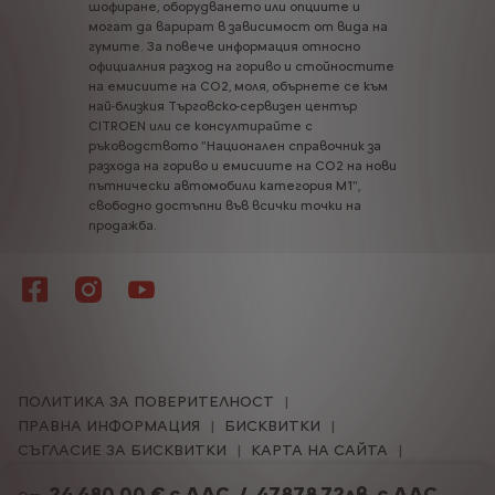
шофиране,
оборудването
или
опциите
и
могат
да
варират
в
зависимост
от
вида
на
гумите.
За
повече
информация
относно
официалния
разход
на
гориво
и
стойностите
на
емисиите
на
CO2,
моля,
обърнете
се
към
най-близкия
Търговско-сервизен
център
CITROEN
или
се
консултирайте
с
ръководството
"Национален
справочник
за
разхода
на
гориво
и
емисиите
на
CO2
на
нови
пътнически
автомобили
категория
М1",
свободно
достъпни
във
всички
точки
на
продажба.
ПОЛИТИКА ЗА ПОВЕРИТЕЛНОСТ
ПРАВНА ИНФОРМАЦИЯ
БИСКВИТКИ
СЪГЛАСИЕ ЗА БИСКВИТКИ
КАРТА НА САЙТА
ВЪТРЕШНИ ПРАВИЛА ПО ЗЗЛПСОИН
24 480,00 € с ДДС
/
47878,72лв. с ДДС