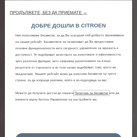
Standard
ПРОДЪЛЖЕТЕ, БЕЗ ДА ПРИЕМАТЕ →
Дължина
4403 мм
ДОБРЕ ДОШЛИ В CITROEN
Височина
1820 мм
Ние използваме бисквитки, за да Ви осигурим най-доброто преживяване
Полезен обем
3.3 м3
на нашия уебсайт. Бисквитките ни позволяват да Ви предоставим
25 220,74 € с ДДС
/
49327,48лв. с ДДС
основни функционалности като сигурност, управление на мрежата и
От
достъпност. Те подобряват качеството на използване и ефективността
чрез различни функции, като например разпознаване на езици,
Long
резултати от търсенето и по този начин подобряват това, което ви
предлагаме. Нашият уебсайт може да използва бисквитки на трети
Дължина
4753 мм
страни, за да изпраща реклама, която е по-подходяща за вас.
Височина
1820 мм
Можете да получите достъп до нашата
Политика за бисквитки
или да
Полезен обем
3.9 м3
кликнете върху бутона Управление на настройките ми.
26 450,38 € с ДДС
/
51732,45лв. с ДДС
От
Crew Van
Дължина
4753 мм