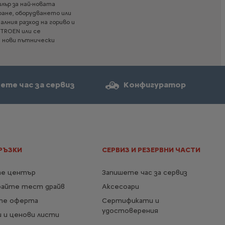
Повече детайли
илър
за
най-новата
ане,
оборудването
или
алния
разход
на
гориво
и
ITROEN
или
се
C3 MAX
а
нови
пътнически
Основно оборудване
Безжично зареждане на
смартфон с охлаждане
ете час за сервиз
Конфигуратор
My CITROEN Drive
Камера заден ход
17'' лети джанти ATACAMITE
ЕЛЕКТРИЧЕСКА ВЕРСИЯ
21 160,98 € с ДДС
От
РЪЗКИ
СЕРВИЗ И РЕЗЕРВНИ ЧАСТИ
/
41 387,28 лв. с ДДС
Повече детайли
е център
Запишете час за сервиз
райте тест драйв
Аксесоари
те оферта
Сертификати и
C3 TONIC
удостоверения
 и ценови листи
Основно оборудване