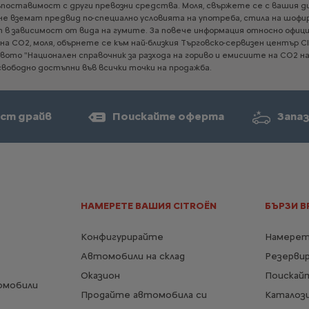
ъпоставимост
с
други
превозни
средства.
Моля,
свържете
се
с
вашия
д
не
вземат
предвид
по-специално
условията
на
употреба,
стила
на
шофир
т
в
зависимост
от
вида
на
гумите.
За
повече
информация
относно
офици
на
CO2,
моля,
обърнете
се
към
най-близкия
Търговско-сервизен
център
C
твото
"Национален
справочник
за
разхода
на
гориво
и
емисиите
на
CO2
н
свободно
достъпни
във
всички
точки
на
продажба.
ст драйв
Поискайте оферта
Запаз
НАМЕРЕТЕ ВАШИЯ CITROËN
БЪРЗИ В
Конфигурирайте
Намерет
Автомобили на склад
Резерви
Оказион
Поискай
омобили
Продайте автомобила си
Каталози