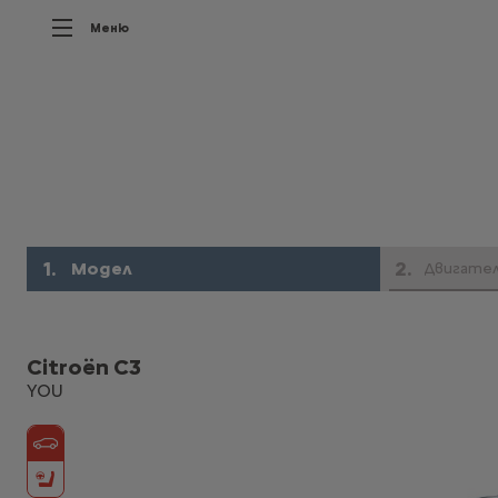
Меню
1
.
2
.
Модел
Двигате
Citroën C3
YOU