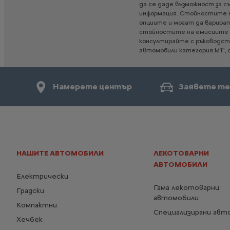
да
се
даде
възможност
за
с
информация.
Стойностите
опциите
и
могат
да
варира
стойностите
на
емисиите
консултирайте
с
ръководс
автомобили
категория
М1",
Намерете център
Заявете те
НАШИТЕ АВТОМОБИЛИ
ЛЕКОТОВАРНИ
АВТОМОБИЛИ
Електрически
Гама лекотоварни
Градски
автомобили
Компактни
Специализирани авт
Хечбек