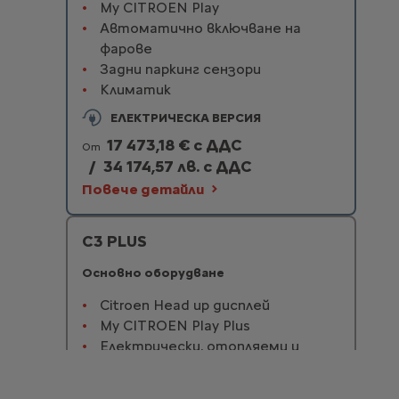
My CITROEN Play
Автоматично включване на
фарове
Задни паркинг сензори
Климатик
ЕЛЕКТРИЧЕСКА ВЕРСИЯ
17 473,18 € с ДДС
От
/
34 174,57 лв. с ДДС
Повече детайли
C3 PLUS
Основно оборудване
Citroen Head up дисплей
My CITROEN Play Plus
Електрически, отопляеми и
сгъваеми огледала
Автоматични чистачки