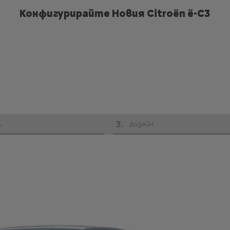
Конфигурирайте Новия Citroën ë-C3
3
.
л
Дизайн