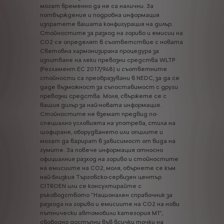
могат
временно
да
не
са
налични.
За
потвърждение
и
подробна
информация
изпратете
вашата
конфигурация
на
дилър.
Стойностите
за
разход
на
гориво
и
емисии
на
CO2
се
определят
в
съответствие
с
новата
Световна
хармонизирана
процедура
за
изпитване
на
леки
превозни
средства
WLTP
(Регламент
ЕС
2017/948)
и
съответните
стойности
са
преобразувани
в
NEDC,
за
да
се
даде
възможност
за
съпоставимост
с
други
превозни
средства.
Моля,
свържете
се
с
вашия
дилър
за
най-новата
информация.
Стойностите
не
вземат
предвид
по-
специално
условията
на
употреба,
стила
на
шофиране,
оборудването
или
опциите
и
могат
да
варират
в
зависимост
от
вида
на
гумите.
За
повече
информация
относно
официалния
разход
на
гориво
и
стойностите
на
емисиите
на
CO2,
моля,
обърнете
се
към
най-близкия
Търговско-сервизен
център
CITROEN
или
се
консултирайте
с
ръководството
"Национален
справочник
за
разхода
на
гориво
и
емисиите
на
CO2
на
нови
пътнически
автомобили
категория
М1",
свободно
достъпни
във
всички
точки
на