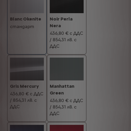
Noir Perla
Blanc Okenite
Nera
стандарт
436,80 € с ДДС
/ 854,31 лв. с
ДДС
Manhattan
Gris Mercury
Green
436,80 € с ДДС
/ 854,31 лв. с
436,80 € с ДДС
ДДС
/ 854,31 лв. с
ДДС