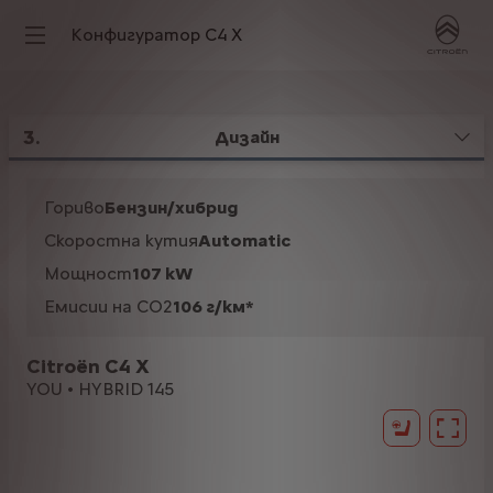
Конфигуратор C4 X
3
.
Дизайн
Гориво
Бензин/хибрид
Скоростна кутия
Automatic
Мощност
107 kW
Емисии на CO2
106 г/км*
Citroën C4 X
YOU • HYBRID 145