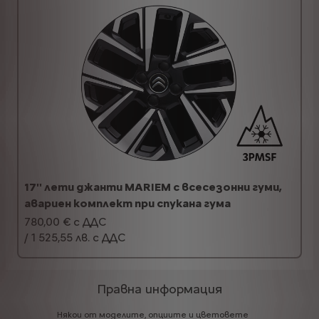
17'' лети джанти MARIEM с всесезонни гуми,
авариен комплект при спукана гума
780,00 € с ДДС
/ 1 525,55 лв. с ДДС
Правна информация
Някои
от
моделите,
опциите
и
цветовете