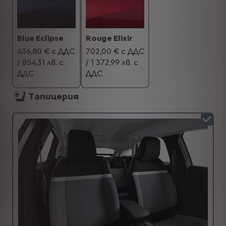
Blue Eclipse
Rouge Elixir
436,80 € с ДДС
702,00 € с ДДС
/ 854,31 лв. с
/ 1 372,99 лв. с
ДДС
ДДС
Тапицерия