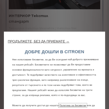
ИНТЕРИОР Текстил
стандарт
Тапицерия текстил Meanwhile / текстил Noir
Повече детайли
ПРОДЪЛЖЕТЕ, БЕЗ ДА ПРИЕМАТЕ →
ЦВЕТОВЕ НА ПОКРИВА
ДОБРЕ ДОШЛИ В CITROEN
Ние използваме бисквитки, за да Ви осигурим най-доброто преживяване
на нашия уебсайт. Бисквитките ни позволяват да Ви предоставим
основни функционалности като сигурност, управление на мрежата и
достъпност. Те подобряват качеството на използване и ефективността
чрез различни функции, като например разпознаване на езици,
резултати от търсенето и по този начин подобряват това, което ви
предлагаме. Нашият уебсайт може да използва бисквитки на трети
страни, за да изпраща реклама, която е по-подходяща за вас.
Можете да получите достъп до нашата
Политика за бисквитки
или да