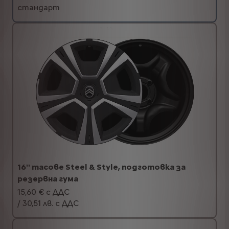
стандарт
16'' тасове Steel & Style, подготовка за
резервна гума
15,60 € с ДДС
/ 30,51 лв. с ДДС