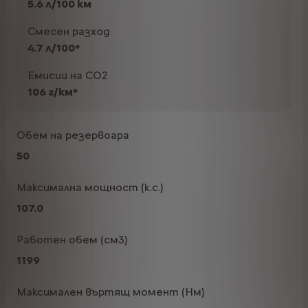
5.6 л/100 км
Смесен разход
4.7 л/100*
Емисии на CO2
106 г/км*
Обем на резервоара
50
Максимална мощност (к.с.)
107.0
Работен обем (см3)
1199
Максимален въртящ момент (Нм)