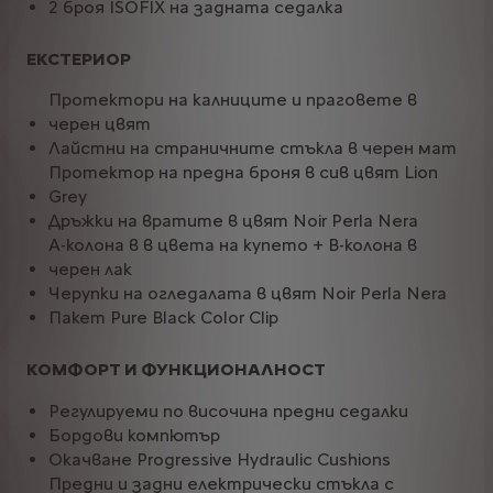
2 броя ISOFIX на задната седалка
ЕКСТЕРИОР
Протектори на калниците и праговете в
черен цвят
Лайстни на страничните стъкла в черен мат
Протектор на предна броня в сив цвят Lion
Grey
Дръжки на вратите в цвят Noir Perla Nera
A-колона в в цвета на купето + B-колона в
черен лак
Черупки на огледалата в цвят Noir Perla Nera
Пакет Pure Black Color Clip
КОМФОРТ И ФУНКЦИОНАЛНОСТ
Регулируеми по височина предни седалки
Бордови компютър
Окачване Progressive Hydraulic Cushions
Предни и задни електрически стъкла с