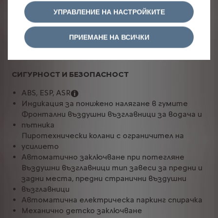
ПОМОЩ ЗА ВОДАЧА
УПРАВЛЕНИЕ НА НАСТРОЙКИТЕ
Задни паркинг сензори
Електроусилвател на волана с променливо
ПРИЕМАНЕ НА ВСИЧКИ
усилие
Пакет Safety
СИГУРНОСТ И БЕЗОПАСНОСТ
ABS, ESP, ASR
Индикация за понижено налягане в гумите
Фронтални въздушни възглавници за водача и
пътника
Пиротехнически колани с ограничител на
усилието
Автоматично заключване при потегляне
Въздушни възглавници тип завеси за предни и
задни места, предни странични въздушни
възглавници
Автоматична електрическа паркинг спирачка
Механично детско заключване