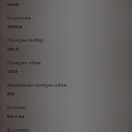
4600
Широчина
1800.0
Полезен товар
481.0
Полезен обем
1250
Минимален полезен обем
510
Ecolabel
Euro 6e
Височина