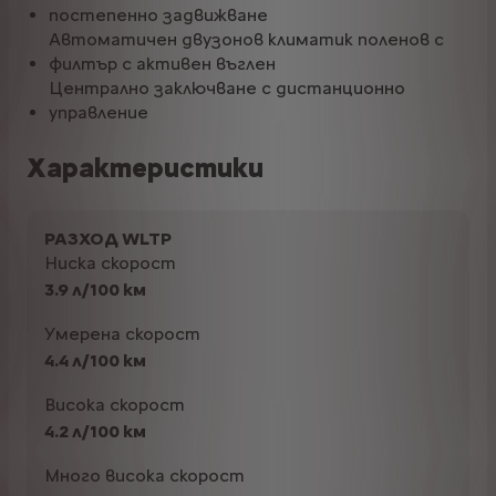
постепенно задвижване
Автоматичен двузонов климатик поленов с
филтър с активен въглен
Централно заключване с дистанционно
управление
Характеристики
РАЗХОД WLTP
Ниска скорост
3.9 л/100 км
Умерена скорост
4.4 л/100 км
Висока скорост
4.2 л/100 км
Много висока скорост