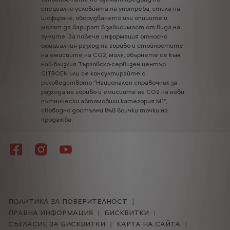
специално
условията
на
употреба,
стила
на
шофиране,
оборудването
или
опциите
и
могат
да
варират
в
зависимост
от
вида
на
гумите.
За
повече
информация
относно
официалния
разход
на
гориво
и
стойностите
на
емисиите
на
CO2,
моля,
обърнете
се
към
най-близкия
Търговско-сервизен
център
CITROEN
или
се
консултирайте
с
ръководството
"Национален
справочник
за
разхода
на
гориво
и
емисиите
на
CO2
на
нови
пътнически
автомобили
категория
М1",
свободно
достъпни
във
всички
точки
на
продажба.
ПОЛИТИКА ЗА ПОВЕРИТЕЛНОСТ
ПРАВНА ИНФОРМАЦИЯ
БИСКВИТКИ
СЪГЛАСИЕ ЗА БИСКВИТКИ
КАРТА НА САЙТА