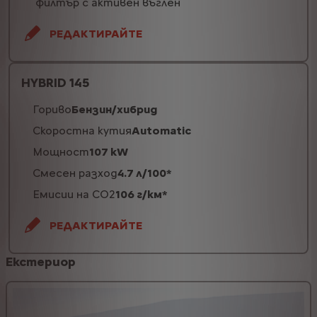
филтър с активен въглен
РЕДАКТИРАЙТЕ
HYBRID 145
Гориво
Бензин/хибрид
Скоростна кутия
Automatic
Мощност
107 kW
Смесен разход
4.7 л/100*
Емисии на CO2
106 г/км*
РЕДАКТИРАЙТЕ
Eкстериор