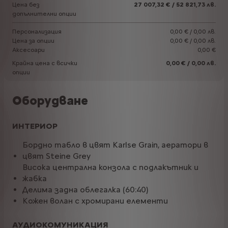
Цена без
27 007,32 €
/ 52 821,73 лв.
допълнителни опции
Персонализация
0,00 €
/ 0,00 лв.
Цена за опции
0,00 €
/ 0,00 лв.
Аксесоари
0,00 €
Крайна цена с всички
0,00 €
/ 0,00 лв.
опции
Оборудване
ИНТЕРИОР
Бордно табло в цвят Karlse Grain, аератори в
цвят Steine Grey
Висока централна конзола с подлакътник и
жабка
Делима задна облегалка (60:40)
Кожен волан с хромирани елементи
АУДИОКОМУНИКАЦИЯ