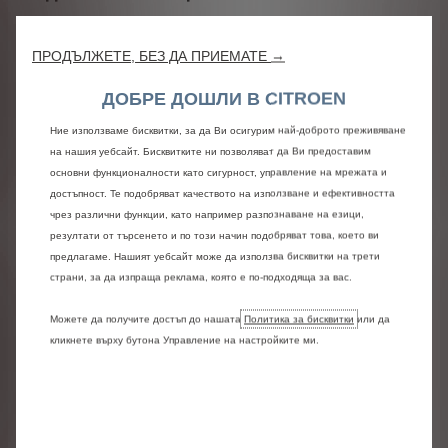
6 тонколони
2 броя USB тип А (зареждане) отпред и отзад
ПРОДЪЛЖЕТЕ, БЕЗ ДА ПРИЕМАТЕ →
5'' TFT приборно табло
Контакт 12V + USB тип С (зареждане + данни)
ДОБРЕ ДОШЛИ В CITROEN
отпред
Ние използваме бисквитки, за да Ви осигурим най-доброто преживяване
My CITROEN Play
на нашия уебсайт. Бисквитките ни позволяват да Ви предоставим
основни функционалности като сигурност, управление на мрежата и
СВЕТЛИНИ И ВИДИМОСТ
достъпност. Те подобряват качеството на използване и ефективността
чрез различни функции, като например разпознаване на езици,
Пакет Вътрешно осветление
резултати от търсенето и по този начин подобряват това, което ви
Електрически управляеми и отопляеми
предлагаме. Нашият уебсайт може да използва бисквитки на трети
огледала
страни, за да изпраща реклама, която е по-подходяща за вас.
Тонирани стъкла
Автоматично включване на фарове
Можете да получите достъп до нашата
Политика за бисквитки
или да
LED Фарове
кликнете върху бутона Управление на настройките ми.
LED дневни светлини
Автоматични чистачки
Осветление в багажника