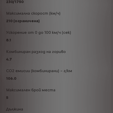
230/1750
Максимална скорост (км/ч)
210 (ограничена)
Ускорение от 0 до 100 км/ч (сек)
8.1
Комбиниран разход на гориво
4.7
CO2 емисии (комбинирани) – г/км
106.0
Максимален брой места
5
Дължина