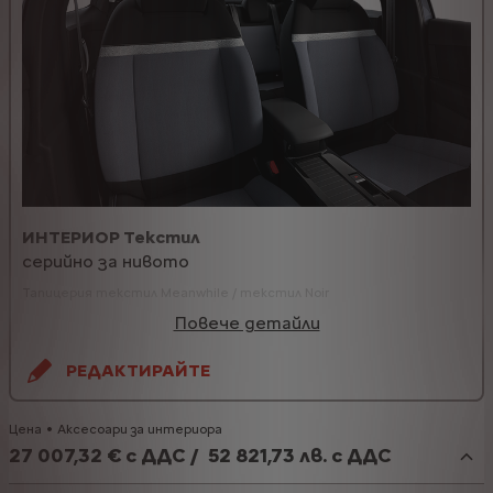
ИНТЕРИОР Текстил
серийно за нивото
Тапицерия текстил Meanwhile / текстил Noir
Повече детайли
РЕДАКТИРАЙТЕ
Цена
Аксесоари за интериора
27 007,32 € с ДДС
/
52 821,73 лв. с ДДС