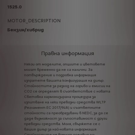
1525.0
MOTOR_DESCRIPTION
Бензин/хибрид
Правна информация
Някои
от
моделите,
опциите
и
цветовете
могат
временно
да
не
са
налични.
За
потвърждение
и
подробна
информация
изпратете
вашата
конфигурация
на
дилър.
Стойностите
за
разход
на
гориво
и
емисии
на
CO2
се
определят
в
съответствие
с
новата
Световна
хармонизирана
процедура
за
изпитване
на
леки
превозни
средства
WLTP
(Регламент
ЕС
2017/948)
и
съответните
стойности
са
преобразувани
в
NEDC,
за
да
се
даде
възможност
за
съпоставимост
с
други
превозни
средства.
Моля,
свържете
се
с
вашия
дилър
за
най-новата
информация.
Стойностите
не
вземат
предвид
по-