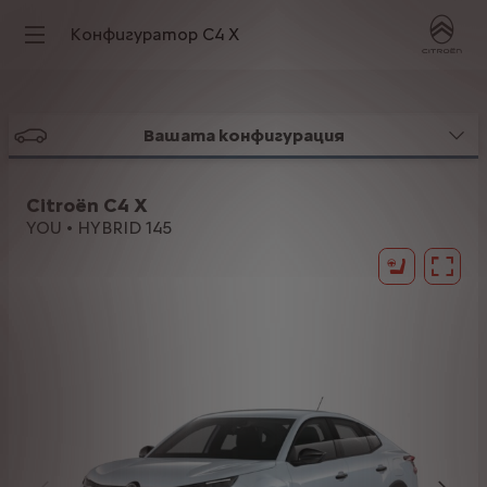
Конфигуратор C4 X
Вашата конфигурация
Citroën C4 X
YOU • HYBRID 145