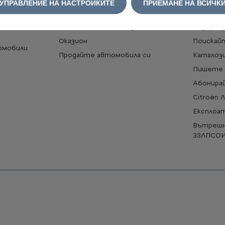
УПРАВЛЕНИЕ НА НАСТРОЙКИТЕ
ПРИЕМАНЕ НА ВСИЧК
Конфигурирайте
Намерет
Автомобили на склад
Резерви
Оказион
Поискай
омобили
Продайте автомобила си
Каталози
Пишете 
Абонирай
Citroën 
Експлоа
Вътрешн
ЗЗЛПСО