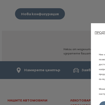
Нова конфигурация
ПРОДЪ
Някои
от
моделите,
опциит
изпратете
вашата
конфигу
Ние 
позв
дост
Намерете център
Заявете те
напр
пред
по-по
Може
наст
НАШИТЕ АВТОМОБИЛИ
ЛЕКОТОВАРНИ