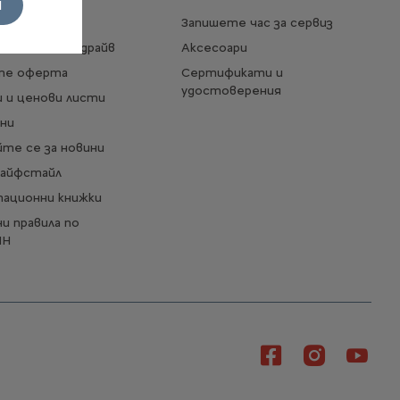
И
е център
Запишете час за сервиз
райте тест драйв
Аксесоари
те оферта
Сертификати и
удостоверения
 и ценови листи
ни
те се за новини
Лайфстайл
тационни книжки
и правила по
ИН