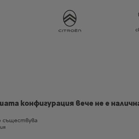
с
шата конфигурация вече не е наличн
е съществува
ия