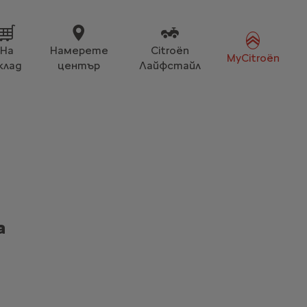
На
Намерете
Citroën
MyCitroën
клад
център
Лайфстайл
а