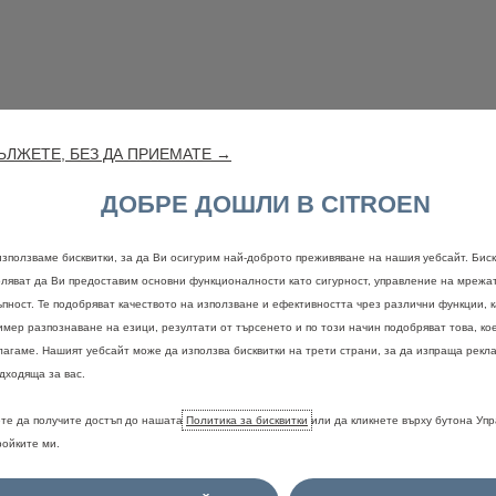
ЛЖЕТЕ, БЕЗ ДА ПРИЕМАТЕ →
Правна информация
ДОБРЕ ДОШЛИ В CITROEN
е
и
цветовете
могат
временно
да
не
са
налични.
За
потвърждение
и
по
рация
на
дилър.
използваме бисквитки, за да Ви осигурим най-доброто преживяване на нашия уебсайт. Биск
оляват да Ви предоставим основни функционалности като сигурност, управление на мрежа
ъпност. Те подобряват качеството на използване и ефективността чрез различни функции, 
ст драйв
Поискайте оферта
Запаз
имер разпознаване на езици, резултати от търсенето и по този начин подобряват това, ко
лагаме. Нашият уебсайт може да използва бисквитки на трети страни, за да изпраща рекла
дходяща за вас.
те да получите достъп до нашата
Политика за бисквитки
или да кликнете върху бутона Уп
ройките ми.
НАМЕРЕТЕ ВАШИЯ CITROËN
БЪРЗИ В