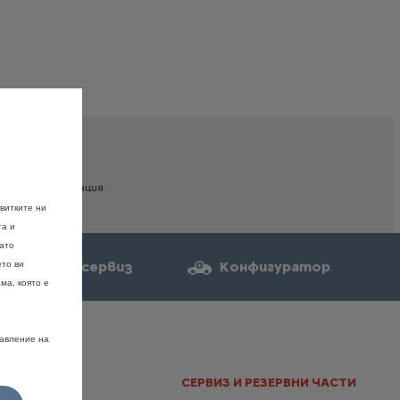
дробна
информация
витките ни
та и
като
ете час за сервиз
Конфигуратор
ето ви
ма, която е
равление на
РЪЗКИ
СЕРВИЗ И РЕЗЕРВНИ ЧАСТИ