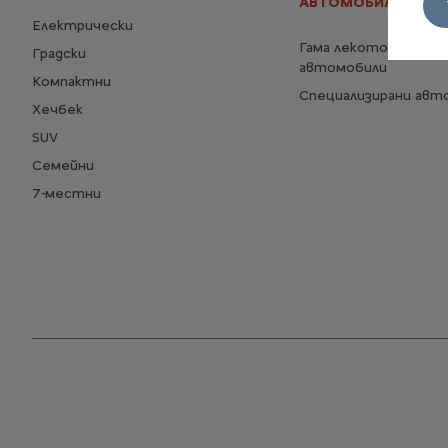
АВТОМОБИЛИ
Електрически
Гама лекотоварни
Градски
автомобили
Компактни
Специализирани авт
Хечбек
SUV
Семейни
7-местни