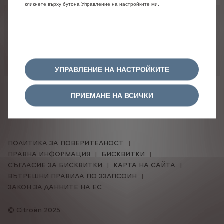
кликнете върху бутона Управление на настройките ми.
Правна информация
Някои
от
моделите,
опциите
и
цветовете
могат
временно
да
не
са
налични.
За
потвърждение
и
подробна
информация
изпратете
вашата
конфигурация
на
дилър.
УПРАВЛЕНИЕ НА НАСТРОЙКИТЕ
ПРИЕМАНЕ НА ВСИЧКИ
ПОЛИТИКА ЗА ПОВЕРИТЕЛНОСТ
ПРАВНА ИНФОРМАЦИЯ
БИСКВИТКИ
СЪГЛАСИЕ ЗА БИСКВИТКИ
КАРТА НА САЙТА
ВЪТРЕШНИ ПРАВИЛА ПО ЗЗЛПСОИН
ЗАКОН ЗА ДАННИТЕ НА ЕС
Citroën 2025