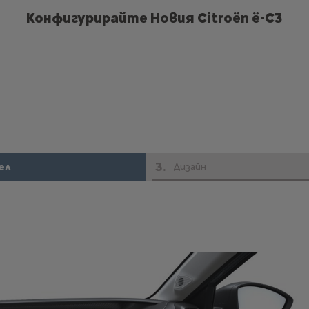
Конфигурирайте Новия Citroën ë-C3
3
.
ел
Дизайн