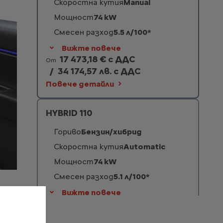
Скоростна кутия
Manual
Мощност
74 kW
Смесен разход
5.5 л/100*
Вижте повече
17 473,18 € с ДДС
От
/
34 174,57 лв. с ДДС
Повече детайли
HYBRID 110
Гориво
Бензин/хибрид
Скоростна кутия
Automatic
Мощност
74 kW
Смесен разход
5.1 л/100*
Вижте повече
22 770,73 € с ДДС
От
/
44 535,68 лв. с ДДС