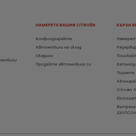
НАМЕРЕТЕ ВАШИЯ CITROËN
БЪРЗИ В
Конфигурирайте
Намерет
Автомобили на склад
Резерви
Оказион
Поискай
омобили
Продайте автомобила си
Каталози
Пишете 
Абонирай
Citroën 
Експлоа
Вътрешн
ЗЗЛПСО