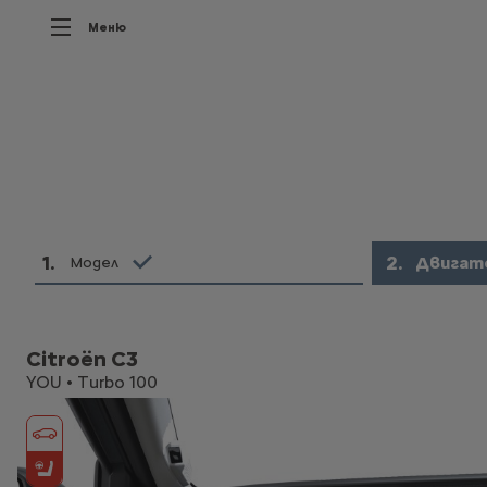
Меню
1
.
2
.
Двигат
Модел
Citroën C3
YOU • Turbo 100