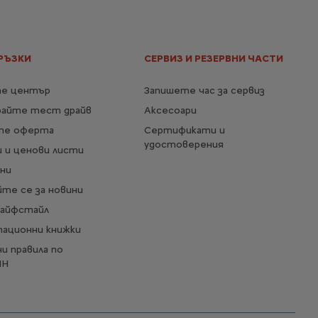
Скоростна кутия
Automatic
Мощност на
83
електродвигателя
kW
РЪЗКИ
СЕРВИЗ И РЕЗЕРВНИ ЧАСТИ
Консумация
173 Вч/км
Вижте повече
е център
Запишете час за сервиз
24 857,15 € с ДДС
От
райте тест драйв
Аксесоари
/
48 616,36 лв. с ДДС
те оферта
Сертификати и
Повече детайли
удостоверения
 и ценови листи
ни
те се за новини
Лайфстайл
тационни книжки
и правила по
ИН