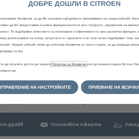
ДОБРЕ ДОШЛИ В CITROEN
използваме бисквитки, за да Ви осигурим най-доброто преживяване на нашия уебсайт. Биск
оляват да Ви предоставим основни функционалности като сигурност, управление на мрежа
ъпност. Те подобряват качеството на използване и ефективността чрез различни функции, 
Правна информация
имер разпознаване на езици, резултати от търсенето и по този начин подобряват това, ко
лагаме. Нашият уебсайт може да използва бисквитки на трети страни, за да изпраща рекла
дходяща за вас.
е
и
цветовете
могат
временно
да
не
са
налични.
За
потвърждение
и
по
рация
на
дилър.
ориво
и
емисии
на
CO2
се
определят
в
съответствие
с
новата
Светов
те да получите достъп до нашата
Политика за бисквитки
или да кликнете върху бутона Уп
ни
средства
WLTP
(Регламент
ЕС
2017/948)
и
съответните
стойности
ройките ми.
ъпоставимост
с
други
превозни
средства.
Моля,
свържете
се
с
вашия
д
не
вземат
предвид
по-специално
условията
на
употреба,
стила
на
шофир
т
в
зависимост
от
вида
на
гумите.
За
повече
информация
относно
офици
УПРАВЛЕНИЕ НА НАСТРОЙКИТЕ
ПРИЕМАНЕ НА ВСИЧК
на
CO2,
моля,
обърнете
се
към
най-близкия
Търговско-сервизен
център
C
твото
"Национален
справочник
за
разхода
на
гориво
и
емисиите
на
CO2
н
свободно
достъпни
във
всички
точки
на
продажба.
ст драйв
Поискайте оферта
Запаз