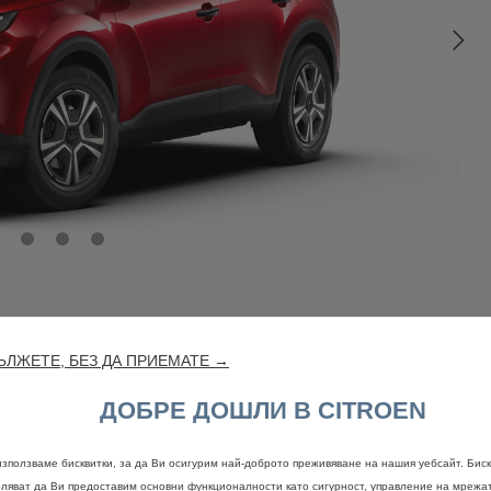
ЛЖЕТЕ, БЕЗ ДА ПРИЕМАТЕ →
ДОБРЕ ДОШЛИ В CITROEN
използваме бисквитки, за да Ви осигурим най-доброто преживяване на нашия уебсайт. Биск
Правна информация
оляват да Ви предоставим основни функционалности като сигурност, управление на мрежа