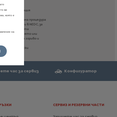
като
Тапицерия
дробна
информация
ето ви
ма, която е
на
хармонизирана
процедура
са
преобразувани
в
NEDC,
за
илър
за
най-новата
равление на
ане,
оборудването
или
алния
разход
на
гориво
и
ITROEN
или
се
а
нови
пътнически
И
ете час за сервиз
Конфигуратор
ИНТЕРИОР Текстил
стандарт
Тапицерия текстил Meanwhile / текстил
Noir
Повече детайли
РЪЗКИ
СЕРВИЗ И РЕЗЕРВНИ ЧАСТИ
ЦВЕТОВЕ НА ПОКРИВА
е център
Запишете час за сервиз