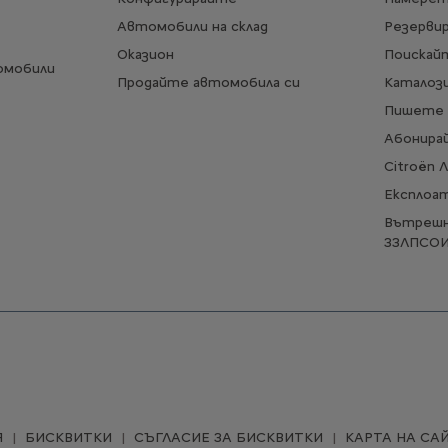
Автомобили на склад
Резерви
Оказион
Поискай
омобили
Продайте автомобила си
Каталози
Пишете 
Абонирай
Citroën 
Експлоа
Вътрешн
ЗЗЛПСО
Я
БИСКВИТКИ
СЪГЛАСИЕ ЗА БИСКВИТКИ
КАРТА НА СА