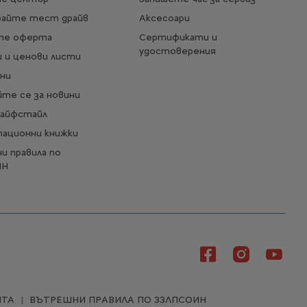
райте тест драйв
Аксесоари
те оферта
Сертификати и
удостоверения
 и ценови листи
ни
те се за новини
Лайфстайл
тационни книжки
и правила по
Покрив в цвета на купето
ИН
стандарт
ДЖАНТИ
ЙТА
ВЪТРЕШНИ ПРАВИЛА ПО ЗЗЛПСОИН