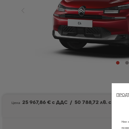
ПРОДЪ
25 967,86 € с ДДС
/
50 788,72 лв. с ДДС
Цена
Ние 
позв