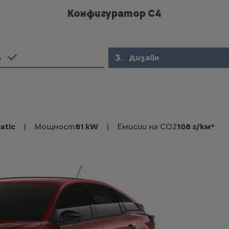
Конфигуратор C4
3
.
Дизайн
л
atic
|
Мощност
81 kW
|
Емисии на CO2
108 г/км*