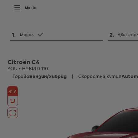
Меню
1
.
2
.
Модел
Двигате
Citroën C4
YOU • HYBRID 110
Гориво
Бензин/хибрид
|
Скоростна кутия
Autom