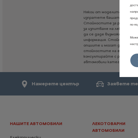
дост
Някои
от
моделите,
опциит
напр
изпратете
вашата
конфигу
пред
Стойностите
за
разход
на
г
по-по
за
изпитване
на
леки
превоз
да
се
даде
възможност
за
с
Може
информация.
Стойностите
наст
опциите
и
могат
да
варира
стойностите
на
емисиите
консултирайте
с
ръководс
автомобили
категория
М1",
Намерете център
Заявете те
НАШИТЕ АВТОМОБИЛИ
ЛЕКОТОВАРНИ
АВТОМОБИЛИ
Електрически