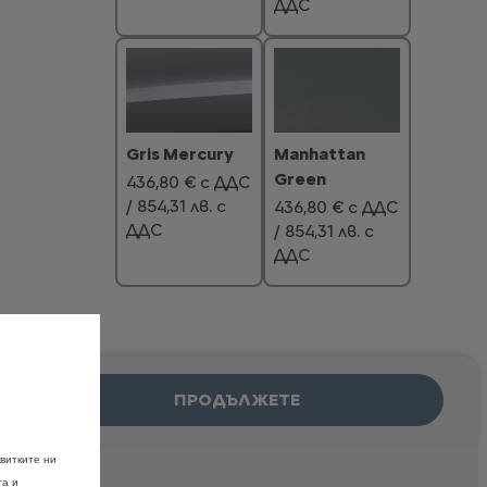
ДДС
Manhattan
Gris Mercury
Green
436,80 € с ДДС
/ 854,31 лв. с
436,80 € с ДДС
ДДС
/ 854,31 лв. с
ДДС
ПРОДЪЛЖЕТЕ
Blue Eclipse
Rouge Elixir
436,80 € с ДДС
702,00 € с ДДС
/ 854,31 лв. с
/ 1 372,99 лв. с
витките ни
ДДС
ДДС
та и