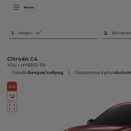
Меню
1
.
2
.
Модел
Двигате
Citroën C4
YOU • HYBRID 110
Гориво
Бензин/хибрид
|
Скоростна кутия
Autom