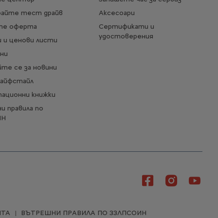
райте тест драйв
Аксесоари
те оферта
Сертификати и
удостоверения
 и ценови листи
ни
те се за новини
Лайфстайл
тационни книжки
и правила по
ИН
ЙТА
ВЪТРЕШНИ ПРАВИЛА ПО ЗЗЛПСОИН