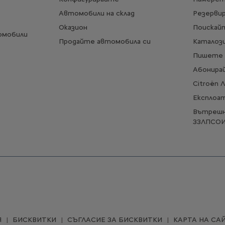
Автомобили на склад
Резерви
Оказион
Поискай
омобили
Продайте автомобила си
Каталози
Пишете 
Абонирай
Citroën 
Експлоа
Вътрешн
ЗЗЛПСО
Я
БИСКВИТКИ
СЪГЛАСИЕ ЗА БИСКВИТКИ
КАРТА НА СА