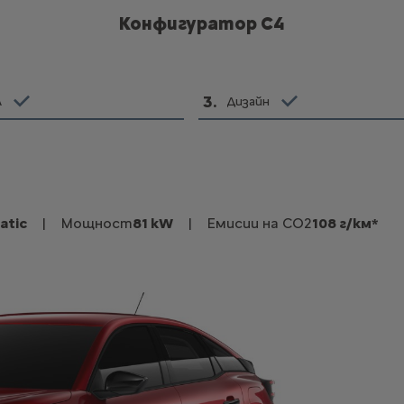
Конфигуратор C4
3
.
л
Дизайн
atic
|
Мощност
81 kW
|
Емисии на CO2
108 г/км*