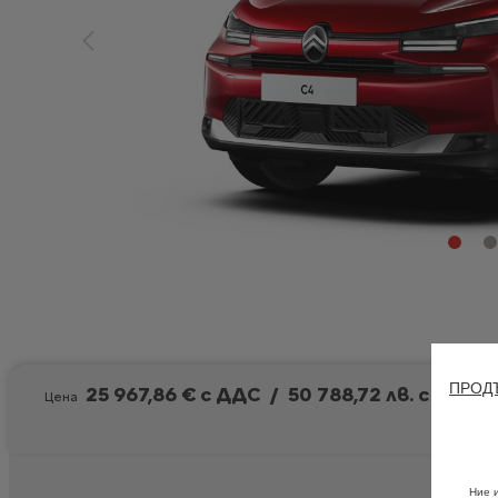
ПРОДЪ
25 967,86 € с ДДС
/
50 788,72 лв. с ДДС
Цена
Ние 