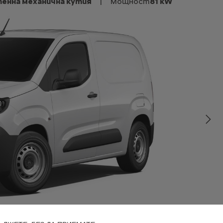
пенна механична кутия
|
Мощност
81 kW