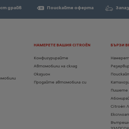
ст драйв
Поискайте оферта
Запаз
НАМЕРЕТЕ ВАШИЯ CITROËN
БЪРЗИ В
Конфигурирайте
Намерет
Автомобили на склад
Резерви
Оказион
Поискай
омобили
Продайте автомобила си
Каталози
Пишете 
Абонирай
Citroën 
Експлоа
Вътрешн
ЗЗЛПСО