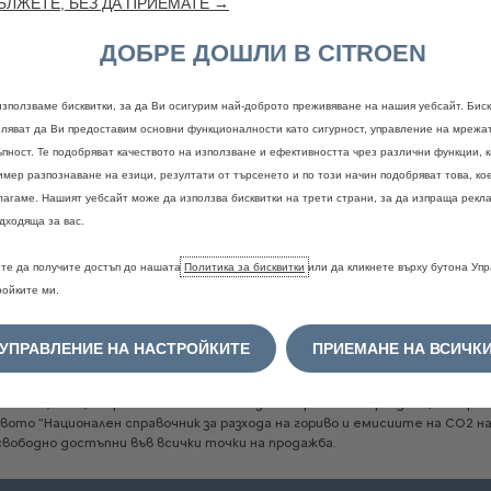
ЛЖЕТЕ, БЕЗ ДА ПРИЕМАТЕ →
ДОБРЕ ДОШЛИ В CITROEN
използваме бисквитки, за да Ви осигурим най-доброто преживяване на нашия уебсайт. Биск
оляват да Ви предоставим основни функционалности като сигурност, управление на мрежа
ъпност. Те подобряват качеството на използване и ефективността чрез различни функции, 
имер разпознаване на езици, резултати от търсенето и по този начин подобряват това, ко
лагаме. Нашият уебсайт може да използва бисквитки на трети страни, за да изпраща рекла
Правна информация
дходяща за вас.
е
и
цветовете
могат
временно
да
не
са
налични.
За
потвърждение
и
по
те да получите достъп до нашата
Политика за бисквитки
или да кликнете върху бутона Уп
рация
на
дилър.
ройките ми.
ориво
и
емисии
на
CO2
се
определят
в
съответствие
с
новата
Светов
ни
средства
WLTP
(Регламент
ЕС
2017/948)
и
съответните
стойности
ъпоставимост
с
други
превозни
средства.
Моля,
свържете
се
с
вашия
д
УПРАВЛЕНИЕ НА НАСТРОЙКИТЕ
ПРИЕМАНЕ НА ВСИЧК
не
вземат
предвид
по-специално
условията
на
употреба,
стила
на
шофир
т
в
зависимост
от
вида
на
гумите.
За
повече
информация
относно
офици
на
CO2,
моля,
обърнете
се
към
най-близкия
Търговско-сервизен
център
C
твото
"Национален
справочник
за
разхода
на
гориво
и
емисиите
на
CO2
н
свободно
достъпни
във
всички
точки
на
продажба.