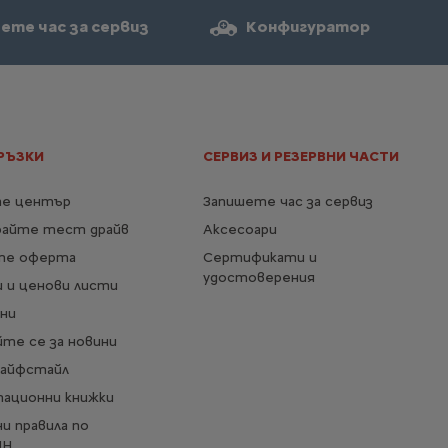
ете час за сервиз
Конфигуратор
РЪЗКИ
СЕРВИЗ И РЕЗЕРВНИ ЧАСТИ
е център
Запишете час за сервиз
райте тест драйв
Аксесоари
те оферта
Сертификати и
удостоверения
 и ценови листи
ни
те се за новини
Лайфстайл
тационни книжки
и правила по
ИН