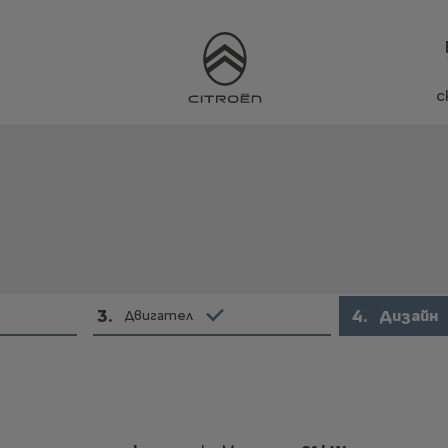
с
3
.
4
.
Дизайн
Двигател