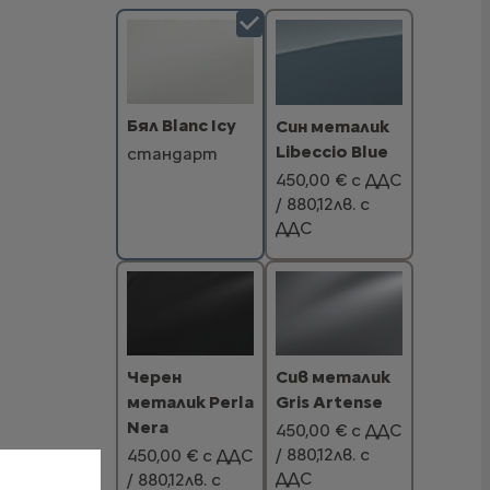
Бял Blanc Icy
Син металик
Libeccio Blue
стандарт
450,00 € с ДДС
/ 880,12лв. с
ДДС
Черен
Сив металик
металик Perla
Gris Artense
Nera
450,00 € с ДДС
/ 880,12лв. с
450,00 € с ДДС
ДДС
/ 880,12лв. с