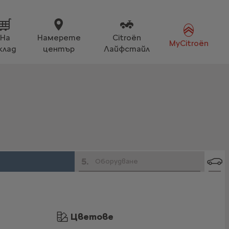
На
Намерете
Citroën
MyCitroën
клад
център
Лайфстайл
5
.
Оборудване
Цветове