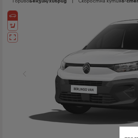
Гориво
Бензин/хибрид
|
Скоростна кутия
6-сте