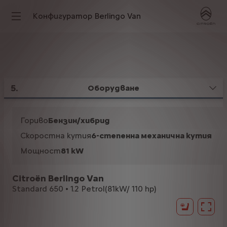
Конфигуратор Berlingo Van
5
.
Оборудване
Гориво
Бензин/хибрид
Скоростна кутия
6-степенна механична кутия
Мощност
81 kW
Citroën Berlingo Van
Standard 650 • 1.2 Petrol(81kW/ 110 hp)