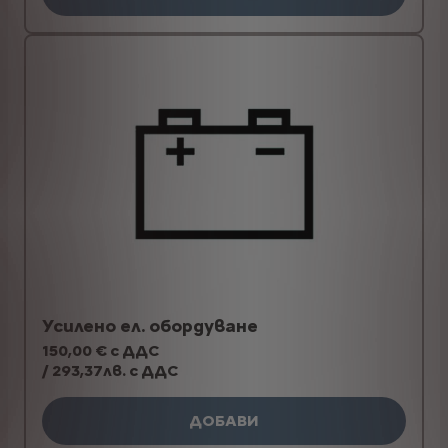
Усилено ел. обордуване
150,00 € с ДДС
/ 293,37лв. с ДДС
ДОБАВИ