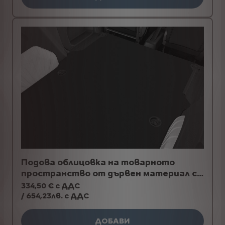
Подова облицовка на товарното
пространство от дървен материал с
обработка против приплъзване
334,50 € с ДДС
/ 654,23лв. с ДДС
ДОБАВИ