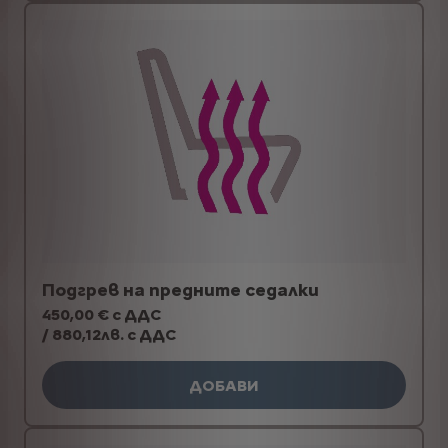
Подгрев на предните седалки
450,00 € с ДДС
/ 880,12лв. с ДДС
ДОБАВИ