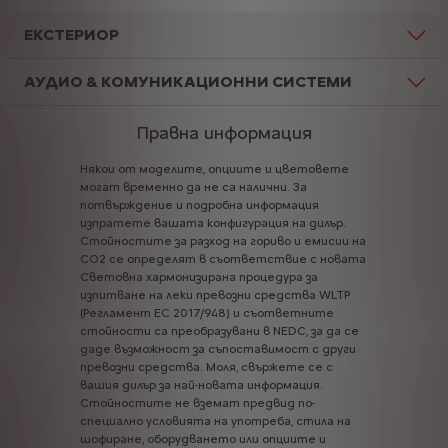
ЕКСТЕРИОР
АУДИО & КОМУНИКАЦИОННИ СИСТЕМИ
Правна информация
Някои
от
моделите,
опциите
и
цветовете
могат
временно
да
не
са
налични.
За
потвърждение
и
подробна
информация
изпратете
вашата
конфигурация
на
дилър.
Стойностите
за
разход
на
гориво
и
емисии
на
CO2
се
определят
в
съответствие
с
новата
Световна
хармонизирана
процедура
за
изпитване
на
леки
превозни
средства
WLTP
(Регламент
ЕС
2017/948)
и
съответните
стойности
са
преобразувани
в
NEDC,
за
да
се
даде
възможност
за
съпоставимост
с
други
превозни
средства.
Моля,
свържете
се
с
вашия
дилър
за
най-новата
информация.
Стойностите
не
вземат
предвид
по-
специално
условията
на
употреба,
стила
на
шофиране,
оборудването
или
опциите
и