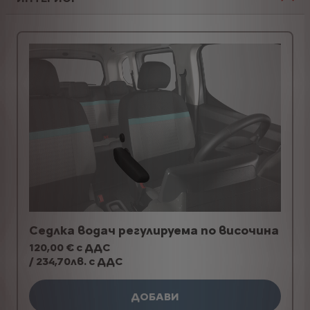
Седлка водач регулируема по височина
120,00 € с ДДС
/ 234,70лв. с ДДС
ДОБАВИ