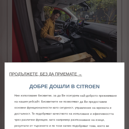
Двуместна седалка Extenso® с
ПРОДЪЛЖЕТЕ, БЕЗ ДА ПРИЕМАТЕ →
ориентируема масичка за документи +
седалка водач регулируема по
510,00 € с ДДС
ДОБРЕ ДОШЛИ В CITROEN
височина
/ 997,47лв. с ДДС
Двуместна седалка Extenso® с
Ние използваме бисквитки, за да Ви осигурим най-доброто преживяване
ориентируема масичка за документи +
на нашия уебсайт. Бисквитките ни позволяват да Ви предоставим
седалка водач регулируема по височина
основни функционалности като сигурност, управление на мрежата и
достъпност. Те подобряват качеството на използване и ефективността
Повече детайли
чрез различни функции, като например разпознаване на езици,
резултати от търсенето и по този начин подобряват това, което ви