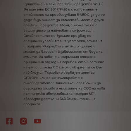
изпитване
на
леки
превозни
средства
WLTP
(Регламент
ЕС
2017/948)
и
съответните
стойности
са
преобразувани
в
NEDC,
за
да
се
даде
възможност
за
съпоставимост
с
други
превозни
средства.
Моля,
свържете
се
с
вашия
дилър
за
най-новата
информация.
Стойностите
не
вземат
предвид
по-
специално
условията
на
употреба,
стила
на
шофиране,
оборудването
или
опциите
и
могат
да
варират
в
зависимост
от
вида
на
гумите.
За
повече
информация
относно
официалния
разход
на
гориво
и
стойностите
на
емисиите
на
CO2,
моля,
обърнете
се
към
най-близкия
Търговско-сервизен
център
CITROEN
или
се
консултирайте
с
ръководството
"Национален
справочник
за
разхода
на
гориво
и
емисиите
на
CO2
на
нови
пътнически
автомобили
категория
М1",
свободно
достъпни
във
всички
точки
на
продажба.