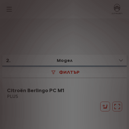
2
.
Модел
ФИЛТЪР
Citroën Berlingo PC M1
PLUS