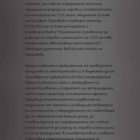
гумите.
За
повече
информация
относно
официалния
разход
на
гориво
и
стойностите
на
емисиите
на
CO2,
моля,
обърнете
се
към
най-близкия
Търговско-сервизен
център
CITROEN
или
се
консултирайте
с
ръководството
"Национален
справочник
за
разхода
на
гориво
и
емисиите
на
CO2
на
нови
пътнически
автомобили
категория
М1",
свободно
достъпни
във
всички
точки
на
продажба.
Представеното
изображение
на
превозното
средство
е
илюстративно
и
е
възможно
да
не
отговаря
на
избраната
от
Вас
конфигурация.
Представените
цени
и
оборудване
са
ориентировъчни
и
подлежат
на
актуализации,
като
няма
характер
на
конкретна
оферта.
Предвид
непрекъснатото
развитие
на
моделите
от
гамата
и
усъвършенстването
на
системите
и
оборудването,
Ви
съветваме
да
се
обърнете
към
Вашия
дилър,
за
потвърждение
на
информацията
от
сайта.
Стойностите
за
разход
на
гориво
и
емисии
на
CO2
се
определят
в
съответствие
с
новата
Световна
хармонизирана
процедура
за