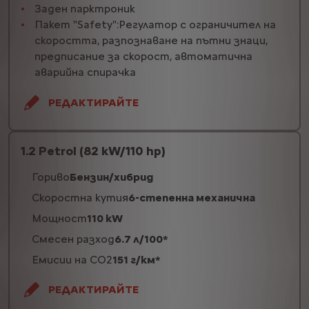
Заден парктроник
Пакет "Safety":Регулатор с ограничител на
скоростта, разпознаване на пътни знаци,
предписание за скорост, автоматична
аварийна спирачка
РЕДАКТИРАЙТЕ
1.2 Petrol (82 kW/110 hp)
Гориво
Бензин/хибрид
Скоростна кутия
6-степенна механична
Мощност
110 kW
Смесен разход
6.7 л/100*
Емисии на CO2
151 г/км*
РЕДАКТИРАЙТЕ