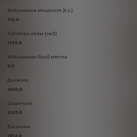
Максимална мощност (к.с.)
110.0
Работен обем (см3)
1199.0
Максимален брой места
5.0
Дължина
4410.0
Широчина
2107.0
Височина
1812.0