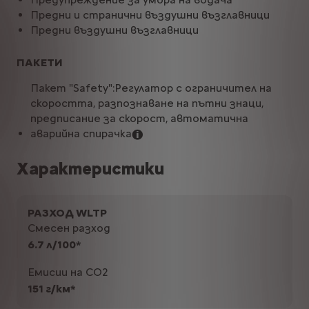
Предни и странични въздушни възглавници
Предни въздушни възглавници
ПАКЕТИ
Пакет "Safety":Регулатор с ограничител на
скоростта, разпознаване на пътни знаци,
предписание за скорост, автоматична
аварийна спирачка
Характеристики
РАЗХОД WLTP
Смесен разход
6.7 л/100*
Емисии на CO2
151 г/км*