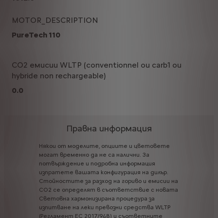
MOTOR_DESCRIPTION
PureTech 110
CO2 емисии WLTP (conventionnel ou carb1 ou
hybride non rechargeable)
0.0
Правна информация
Някои
от
моделите,
опциите
и
цветовете
могат
временно
да
не
са
налични.
За
потвърждение
и
подробна
информация
изпратете
вашата
конфигурация
на
дилър.
Стойностите
за
разход
на
гориво
и
емисии
на
CO2
се
определят
в
съответствие
с
новата
Световна
хармонизирана
процедура
за
изпитване
на
леки
превозни
средства
WLTP
(Регламент
ЕС
2017/948)
и
съответните