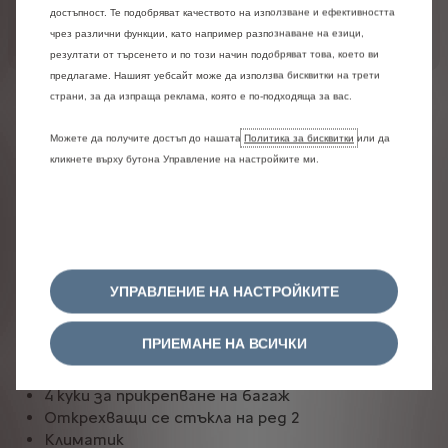
Цена за опции
0,00 €
/ 0,00лв.
достъпност. Те подобряват качеството на използване и ефективността
чрез различни функции, като например разпознаване на езици,
Крайна цена с всички
0,00 €
/ 0,00лв.
опции
резултати от търсенето и по този начин подобряват това, което ви
предлагаме. Нашият уебсайт може да използва бисквитки на трети
страни, за да изпраща реклама, която е по-подходяща за вас.
Оборудване
Можете да получите достъп до нашата
Политика за бисквитки
или да
ИНТЕРИОР
кликнете върху бутона Управление на настройките ми.
Ниска централна конзола
Фиксирани стъкла на ред 3
Сгъваеми седалки на ред 2 – 2/3-1/3
Аудио управление от волана
Станция за смартфон без тунер
УПРАВЛЕНИЕ НА НАСТРОЙКИТЕ
Регулируема предна пътническа седалка
Електрическа паркинг спирачка
ПРИЕМАНЕ НА ВСИЧКИ
3-лъчов волан
Поленов филтър
4 куки за прикрепване на багаж
Открехващи се стъкла на ред 2
Климатик