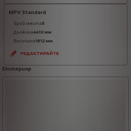
MPV Standard
Брой места
5
Дължина
4410 мм
Височина
1812 мм
РЕДАКТИРАЙТЕ
Eкстериор