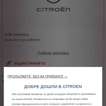
Сив Текстил
серийно за нивото
Сив Текстил
Повече детайли
РЕДАКТИРАЙТЕ
Цена
ПРОДЪЛЖЕТЕ, БЕЗ ДА ПРИЕМАТЕ →
24 820,74 € с ДДС
/
48545,15лв. с ДДС
ДОБРЕ ДОШЛИ В CITROEN
Цена без
24 820,74 €
/ 48545,15лв.
Ние използваме бисквитки, за да Ви осигурим най-доброто преживяване
допълнителни опции
на нашия уебсайт. Бисквитките ни позволяват да Ви предоставим
Персонализация
0,00 €
/ 0,00лв.
основни функционалности като сигурност, управление на мрежата и