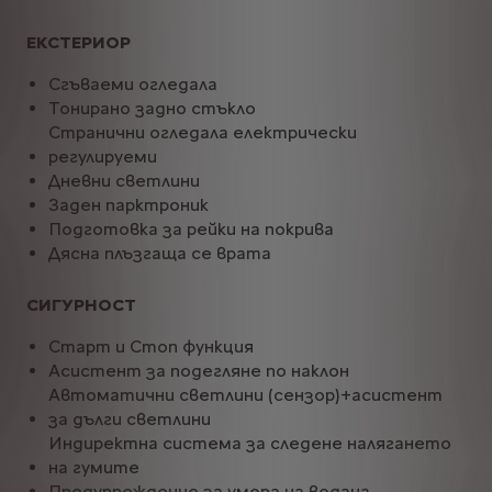
ЕКСТЕРИОР
Сгъваеми огледала
Тонирано задно стъкло
Странични огледала електрически
регулируеми
Дневни светлини
Заден парктроник
Подготовка за рейки на покрива
Дясна плъзгаща се врата
СИГУРНОСТ
Старт и Стоп функция
Асистент за подегляне по наклон
Автоматични светлини (сензор)+асистент
за дълги светлини
Индиректна система за следене налягането
на гумите
Предупреждение за умора на водача