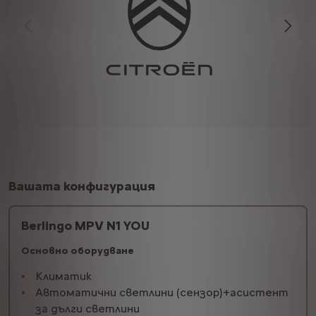
Вашата конфигурация
Berlingo MPV N1 YOU
Основно оборудване
Климатик
Автоматични светлини (сензор)+асистент
за дълги светлини