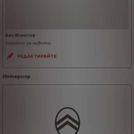
Бял Blanc Icy
серийно за нивото
РЕДАКТИРАЙТЕ
Интериор