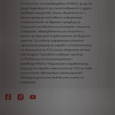
стойности
са
преобразувани
в
NEDC,
за
да
се
даде
възможност
за
съпоставимост
с
други
превозни
средства.
Моля,
свържете
се
с
вашия
дилър
за
най-новата
информация.
Стойностите
не
вземат
предвид
по-
специално
условията
на
употреба,
стила
на
шофиране,
оборудването
или
опциите
и
могат
да
варират
в
зависимост
от
вида
на
гумите.
За
повече
информация
относно
официалния
разход
на
гориво
и
стойностите
на
емисиите
на
CO2,
моля,
обърнете
се
към
най-близкия
Търговско-сервизен
център
CITROEN
или
се
консултирайте
с
ръководството
"Национален
справочник
за
разхода
на
гориво
и
емисиите
на
CO2
на
нови
пътнически
автомобили
категория
М1",
свободно
достъпни
във
всички
точки
на
продажба.