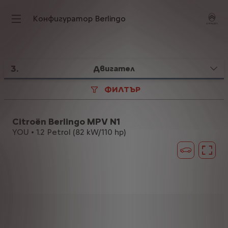
Конфигуратор Berlingo
3
.
Двигател
ФИЛТЪР
Citroën Berlingo MPV N1
YOU • 1.2 Petrol (82 kW/110 hp)