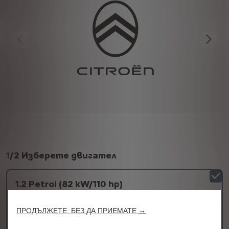
1
/
2 Изберете двигател
1.2 Petrol (82 kW/110 hp)
Гориво
Бензин/хибрид
ПРОДЪЛЖЕТЕ, БЕЗ ДА ПРИЕМАТЕ →
Скоростна кутия
6-степенна механична