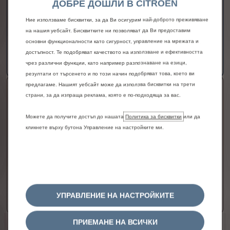
ДОБРЕ ДОШЛИ В CITROEN
Мощност
110 kW
Смесен разход
6.7 л/100*
Ние използваме бисквитки, за да Ви осигурим най-доброто преживяване
на нашия уебсайт. Бисквитките ни позволяват да Ви предоставим
Вижте повече
основни функционалности като сигурност, управление на мрежата и
24 820,74 € с ДДС
/
48545,15лв. с ДДС
От
достъпност. Те подобряват качеството на използване и ефективността
Повече детайли
чрез различни функции, като например разпознаване на езици,
резултати от търсенето и по този начин подобряват това, което ви
предлагаме. Нашият уебсайт може да използва бисквитки на трети
1.5 Diesel (74kW /100 hp)
страни, за да изпраща реклама, която е по-подходяща за вас.
Гориво
Дизел
Можете да получите достъп до нашата
Политика за бисквитки
или да
Скоростна кутия
6-степенна механична
кликнете върху бутона Управление на настройките ми.
Мощност
100 kW
Смесен разход
5.5 л/100*
Вижте повече
26 005,92 € с ДДС
/
50863,16лв. с ДДС
От
УПРАВЛЕНИЕ НА НАСТРОЙКИТЕ
Повече детайли
ПРИЕМАНЕ НА ВСИЧКИ
Правна информация