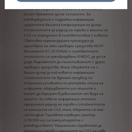
Някои
от
моделите,
опциите
и
цветовете
могат
временно
да
не
са
налични.
За
потвърждение
и
подробна
информация
изпратете
вашата
конфигурация
на
дилър.
Стойностите
за
разход
на
гориво
и
емисии
на
CO2
се
определят
в
съответствие
с
новата
Световна
хармонизирана
процедура
за
изпитване
на
леки
превозни
средства
WLTP
(Регламент
ЕС
2017/948)
и
съответните
стойности
са
преобразувани
в
NEDC,
за
да
се
даде
възможност
за
съпоставимост
с
други
превозни
средства.
Моля,
свържете
се
с
вашия
дилър
за
най-новата
информация.
Стойностите
не
вземат
предвид
по-
специално
условията
на
употреба,
стила
на
шофиране,
оборудването
или
опциите
и
могат
да
варират
в
зависимост
от
вида
на
гумите.
За
повече
информация
относно
официалния
разход
на
гориво
и
стойностите
на
емисиите
на
CO2,
моля,
обърнете
се
към
най-близкия
Търговско-сервизен
център
CITROEN
или
се
консултирайте
с
ръководството
"Национален
справочник
за
разхода
на
гориво
и
емисиите
на
CO2
на
нови