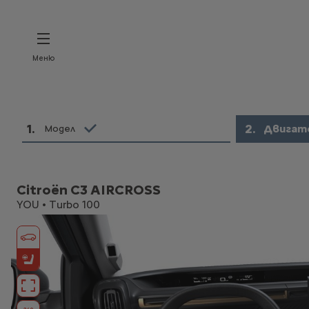
Меню
1
.
2
.
Двигат
Модел
Citroën C3 AIRCROSS
YOU • Turbo 100