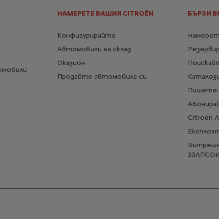
НАМЕРЕТЕ ВАШИЯ CITROËN
БЪРЗИ В
Конфигурирайте
Намерет
Автомобили на склад
Резерви
Оказион
Поискай
омобили
Продайте автомобила си
Каталози
Пишете 
Абонирай
Citroën 
Експлоа
Вътрешн
ЗЗЛПСО