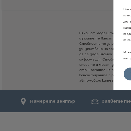
Ние 
позв
дост
напр
Някои
от
моделите,
опциит
пред
изпратете
вашата
конфигу
по-по
Стойностите
за
разход
на
г
за
изпитване
на
леки
превоз
Може
да
се
даде
възможност
за
с
наст
информация.
Стойностите
опциите
и
могат
да
варира
стойностите
на
емисиите
консултирайте
с
ръководс
автомобили
категория
М1",
Намерете център
Заявете те