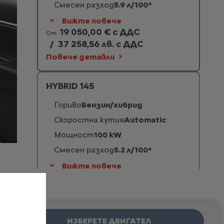
Смесен разход
5.9 л/100*
Вижте повече
19 050,00 € с ДДС
От
/
37 258,56 лв. с ДДС
Повече детайли
HYBRID 145
Гориво
Бензин/хибрид
Скоростна кутия
Automatic
Мощност
100 kW
Смесен разход
5.2 л/100*
Вижте повече
23 550,00 € с ДДС
От
/
46 059,80 лв. с ДДС
Повече детайли
ИЗБЕРЕТЕ ДВИГАТЕЛ