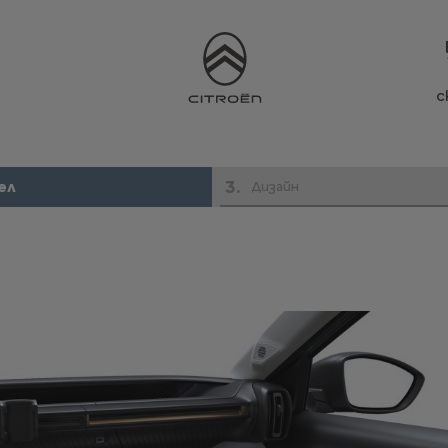
с
3
.
ел
Дизайн