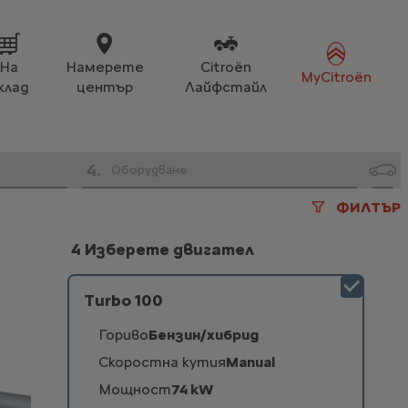
На
Намерете
Citroën
MyCitroën
клад
център
Лайфстайл
4
.
Оборудване
ФИЛТЪР
4 Изберете двигател
Turbo 100
Гориво
Бензин/хибрид
Скоростна кутия
Manual
Мощност
74 kW