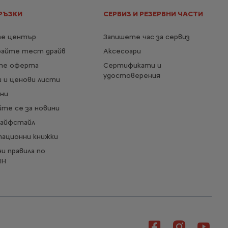
електродвигателя
kW
РЪЗКИ
СЕРВИЗ И РЕЗЕРВНИ ЧАСТИ
Консумация
161 Вч/км
Вижте повече
е център
Запишете час за сервиз
29 142,85 € с ДДС
От
райте тест драйв
Аксесоари
/
56 998,46 лв. с ДДС
те оферта
Сертификати и
Повече детайли
удостоверения
 и ценови листи
ни
те се за новини
Лайфстайл
тационни книжки
и правила по
ИН