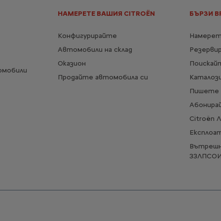
НАМЕРЕТЕ ВАШИЯ CITROËN
БЪРЗИ В
Конфигурирайте
Намерет
Автомобили на склад
Резерви
Оказион
Поискай
омобили
Продайте автомобила си
Каталози
Пишете 
Абонирай
Citroën 
Експлоа
Вътрешн
ЗЗЛПСО