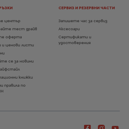
електродвигателя
kW
РЪЗКИ
СЕРВИЗ И РЕЗЕРВНИ ЧАСТИ
Консумация
161 Вч/км
Вижте повече
е център
Запишете час за сервиз
29 142,85 € с ДДС
От
райте тест драйв
Аксесоари
/
56 998,46 лв. с ДДС
те оферта
Сертификати и
Повече детайли
удостоверения
 и ценови листи
ни
те се за новини
Лайфстайл
тационни книжки
и правила по
ИН