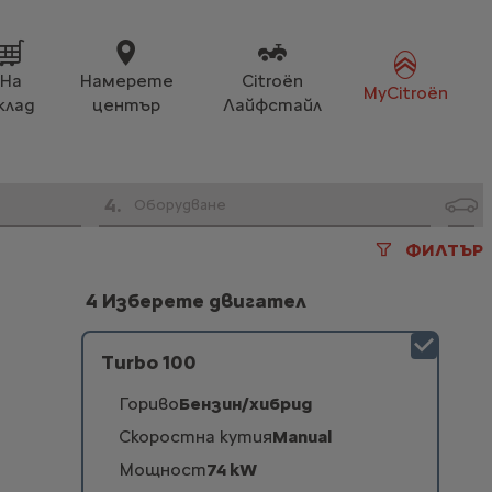
На
Намерете
Citroën
MyCitroën
клад
център
Лайфстайл
4
.
Оборудване
ФИЛТЪР
4 Изберете двигател
Turbo 100
Гориво
Бензин/хибрид
Скоростна кутия
Manual
Мощност
74 kW