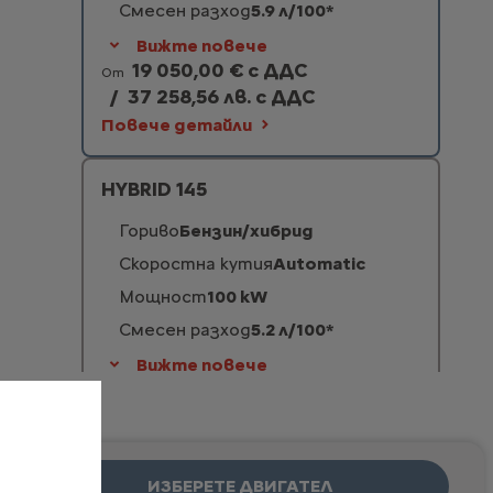
Смесен разход
5.9 л/100*
Вижте повече
19 050,00 € с ДДС
От
/
37 258,56 лв. с ДДС
Повече детайли
HYBRID 145
Гориво
Бензин/хибрид
Скоростна кутия
Automatic
Мощност
100 kW
Смесен разход
5.2 л/100*
Вижте повече
23 550,00 € с ДДС
От
/
46 059,80 лв. с ДДС
Повече детайли
ИЗБЕРЕТЕ ДВИГАТЕЛ