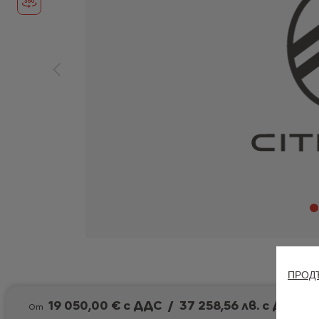
ПРОДЪ
19 050,00 € с ДДС
/
37 258,56 лв. с ДДС
От