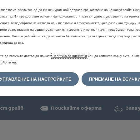
използваме бисквитки, за да Ви осигурим най-доброто преживяване на нашия уебсайт. Биск
оляват да Ви предоставим основни функционалности като сигурност, управление на мрежа
Правна информация
ъпност. Те подобряват качеството на използване и ефективността чрез различни функции, 
имер разпознаване на езици, резултати от търсенето и по този начин подобряват това, ко
е
и
цветовете
могат
временно
да
не
са
налични.
За
потвърждение
и
по
лагаме. Нашият уебсайт може да използва бисквитки на трети страни, за да изпраща рекла
рация
на
дилър.
дходяща за вас.
ориво
и
емисии
на
CO2
се
определят
в
съответствие
с
новата
Светов
ни
средства
WLTP
(Регламент
ЕС
2017/948)
и
съответните
стойности
те да получите достъп до нашата
Политика за бисквитки
или да кликнете върху бутона Уп
ъпоставимост
с
други
превозни
средства.
Моля,
свържете
се
с
вашия
д
ройките ми.
не
вземат
предвид
по-специално
условията
на
употреба,
стила
на
шофир
т
в
зависимост
от
вида
на
гумите.
За
повече
информация
относно
офици
на
CO2,
моля,
обърнете
се
към
най-близкия
Търговско-сервизен
център
C
УПРАВЛЕНИЕ НА НАСТРОЙКИТЕ
ПРИЕМАНЕ НА ВСИЧК
твото
"Национален
справочник
за
разхода
на
гориво
и
емисиите
на
CO2
н
свободно
достъпни
във
всички
точки
на
продажба.
ст драйв
Поискайте оферта
Запаз