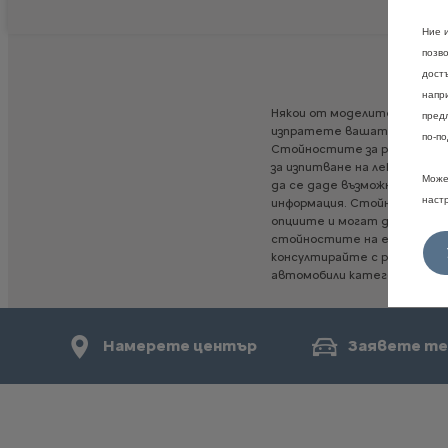
Ние 
позв
дост
напр
Някои
от
моделите,
опциит
пред
изпратете
вашата
конфигу
по-по
Стойностите
за
разход
на
г
за
изпитване
на
леки
превоз
Може
да
се
даде
възможност
за
с
наст
информация.
Стойностите
опциите
и
могат
да
варира
стойностите
на
емисиите
консултирайте
с
ръководс
автомобили
категория
М1",
Намерете център
Заявете те