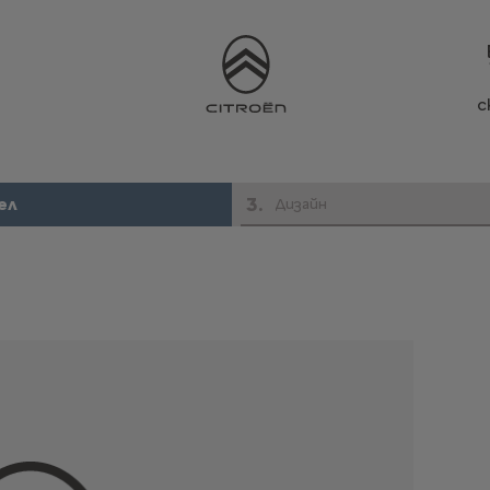
с
3
.
ел
Дизайн