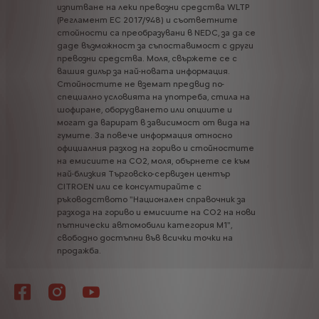
изпитване
на
леки
превозни
средства
WLTP
(Регламент
ЕС
2017/948)
и
съответните
стойности
са
преобразувани
в
NEDC,
за
да
се
даде
възможност
за
съпоставимост
с
други
превозни
средства.
Моля,
свържете
се
с
вашия
дилър
за
най-новата
информация.
Стойностите
не
вземат
предвид
по-
специално
условията
на
употреба,
стила
на
шофиране,
оборудването
или
опциите
и
могат
да
варират
в
зависимост
от
вида
на
гумите.
За
повече
информация
относно
официалния
разход
на
гориво
и
стойностите
на
емисиите
на
CO2,
моля,
обърнете
се
към
най-близкия
Търговско-сервизен
център
CITROEN
или
се
консултирайте
с
ръководството
"Национален
справочник
за
разхода
на
гориво
и
емисиите
на
CO2
на
нови
пътнически
автомобили
категория
М1",
свободно
достъпни
във
всички
точки
на
продажба.