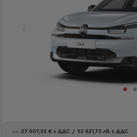
27 007,32 € с ДДС
/
52 821,73 лв. с ДДС
От