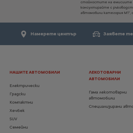
стойностите
на
емисиите
консултирайте
с
ръководс
автомобили
категория
М1",
Намерете център
Заявете те
НАШИТЕ АВТОМОБИЛИ
ЛЕКОТОВАРНИ
АВТОМОБИЛИ
Електрически
Гама лекотоварни
Градски
автомобили
Компактни
Специализирани авт
Хечбек
SUV
Семейни