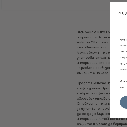
ПРОДЪ
Възможно
е
някои
от
модели
изпратете
Вашата
конфигу
Ние 
новата
Световна
хармонизи
позв
съответните
стойности
с
дост
Моля,
свържете
се
с
Вашия
употреба,
стила
на
шофиран
напр
информация
относно
официа
пред
Търговско-сервизен
център
по-по
емисиите
на
CO2
на
нови
пъ
Може
Представеното
изображен
наст
конфигурация.
Представени
конкретна
оферта.
Предвид
оборудването,
Ви
съветвам
Стойностите
за
разход
на
г
за
изпитване
на
леки
превоз
да
се
даде
възможност
за
с
информация.
Стойностите
опциите
и
могат
да
варира