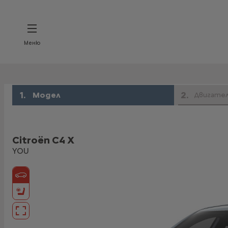
Меню
1
.
2
.
Модел
Двигате
Citroën C4 X
YOU