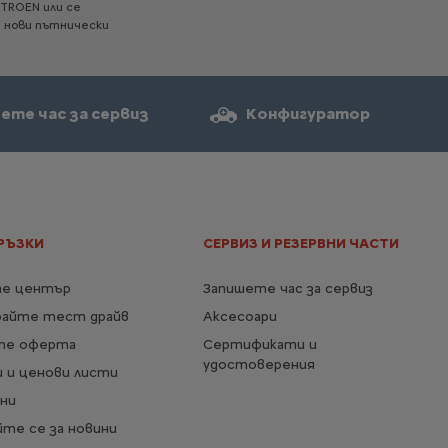
ITROEN
или
се
Основно оборудване
а
нови
пътнически
Автоматични къси/дълги
светлини
Електрохромно вътрешно
ете час за сервиз
Конфигуратор
огледало
Пакет City Camera Plus
Наблюдение на мъртвия ъгъл на
огледалата
ЕЛЕКТРИЧЕСКА ВЕРСИЯ
РЪЗКИ
СЕРВИЗ И РЕЗЕРВНИ ЧАСТИ
30 682,50 € с ДДС
От
/
60 009,75 лв. с ДДС
е център
Запишете час за сервиз
Повече детайли
райте тест драйв
Аксесоари
те оферта
Сертификати и
удостоверения
 и ценови листи
ни
те се за новини