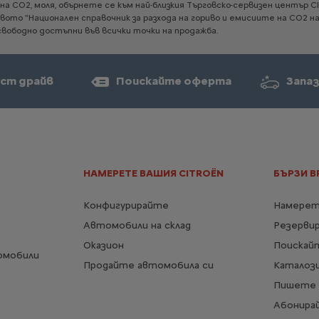
на
CO2,
моля,
обърнете
се
към
най-близкия
Търговско-сервизен
център
C
твото
"Национален
справочник
за
разхода
на
гориво
и
емисиите
на
CO2
н
свободно
достъпни
във
всички
точки
на
продажба.
ст драйв
Поискайте оферта
Запаз
НАМЕРЕТЕ ВАШИЯ CITROËN
БЪРЗИ В
Конфигурирайте
Намерет
Автомобили на склад
Резерви
Оказион
Поискай
омобили
Продайте автомобила си
Каталози
Пишете 
Абонирай