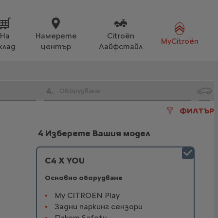
На
Намерете
Citroën
MyCitroën
клад
център
Лайфстайл
4
.
Оборудване
ФИЛТЪР
4 Изберете Вашия модел
C4 X YOU
Основно оборудване
My CITROEN Play
Задни паркинг сензори
Пакет Safety