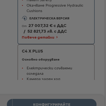
Окачване Progressive Hydraulic
Cushions
ЕЛЕКТРИЧЕСКА ВЕРСИЯ
27 007,32 € с ДДС
От
/
52 821,73 лв. с ДДС
Повече детайли
C4 X PLUS
Основно оборудване
Електрически сгъваеми
огледала
Камера заден ход
Отопляеми предни седалки
ЕЛЕКТРИЧЕСКА ВЕРСИЯ
28 507,50 € с ДДС
От
КОНФИГУРИРАЙТЕ
/
55 755,82 лв. с ДДС