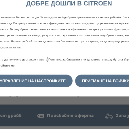
ДОБРЕ ДОШЛИ В CITROEN
използваме бисквитки, за да Ви осигурим най-доброто преживяване на нашия уебсайт. Биск
оляват да Ви предоставим основни функционалности като сигурност, управление на мрежа
ъпност. Те подобряват качеството на използване и ефективността чрез различни функции, 
Правна информация
имер разпознаване на езици, резултати от търсенето и по този начин подобряват това, ко
лагаме. Нашият уебсайт може да използва бисквитки на трети страни, за да изпраща рекла
дходяща за вас.
е
и
цветовете
могат
временно
да
не
са
налични.
За
потвърждение
и
по
рация
на
дилър.
ориво
и
емисии
на
CO2
се
определят
в
съответствие
с
новата
Светов
те да получите достъп до нашата
Политика за бисквитки
или да кликнете върху бутона Уп
ни
средства
WLTP
(Регламент
ЕС
2017/948)
и
съответните
стойности
ройките ми.
ъпоставимост
с
други
превозни
средства.
Моля,
свържете
се
с
вашия
д
не
вземат
предвид
по-специално
условията
на
употреба,
стила
на
шофир
т
в
зависимост
от
вида
на
гумите.
За
повече
информация
относно
офици
УПРАВЛЕНИЕ НА НАСТРОЙКИТЕ
ПРИЕМАНЕ НА ВСИЧК
на
CO2,
моля,
обърнете
се
към
най-близкия
Търговско-сервизен
център
C
твото
"Национален
справочник
за
разхода
на
гориво
и
емисиите
на
CO2
н
свободно
достъпни
във
всички
точки
на
продажба.
ст драйв
Поискайте оферта
Запаз