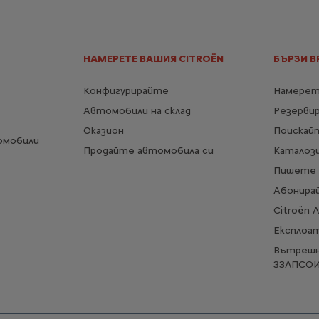
НАМЕРЕТЕ ВАШИЯ CITROËN
БЪРЗИ В
Конфигурирайте
Намерет
Автомобили на склад
Резерви
Оказион
Поискай
омобили
Продайте автомобила си
Каталози
Пишете 
Абонирай
Citroën 
Експлоа
Вътрешн
ЗЗЛПСО