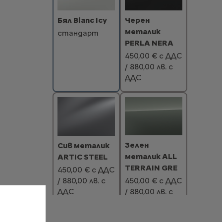
Бял Blanc Icy
Черен
металик
стандарт
PERLA NERA
450,00 € с ДДС
/ 880,00 лв. с
ДДС
Зелен
Сив металик
металик ALL
ARTIC STEEL
TERRAIN GRE
450,00 € с ДДС
/ 880,00 лв. с
450,00 € с ДДС
ДДС
/ 880,00 лв. с
ДДС