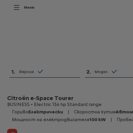
Меню
1
.
2
.
Версия
Модел
Citroën e-Space Tourer
BUSINESS • Electric 136 hp Standard range
Гориво
Електрически
|
Скоростна кутия
Автом
Мощност на електродвигателя
100 kW
|
Пробе