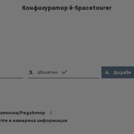
Конфигуратор ë-Spacetourer
3
.
4
.
Дизайн
Двигател
атична/Редуктор
|
г
Не е намерена информация