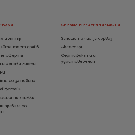
Тапицерия текстил
Повече детайли
РЪЗКИ
СЕРВИЗ И РЕЗЕРВНИ ЧАСТИ
е център
Запишете час за сервиз
райте тест драйв
Аксесоари
те оферта
Сертификати и
удостоверения
 и ценови листи
ни
те се за новини
Лайфстайл
тационни книжки
и правила по
ИН